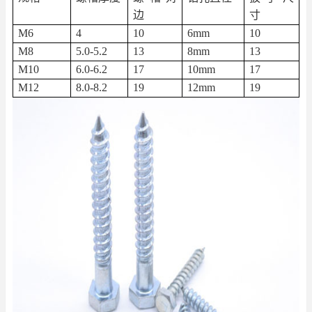
边
寸
M6
4
10
6mm
10
M8
5.0-5.2
13
8mm
13
M10
6.0-6.2
17
10mm
17
M12
8.0-8.2
19
12mm
19