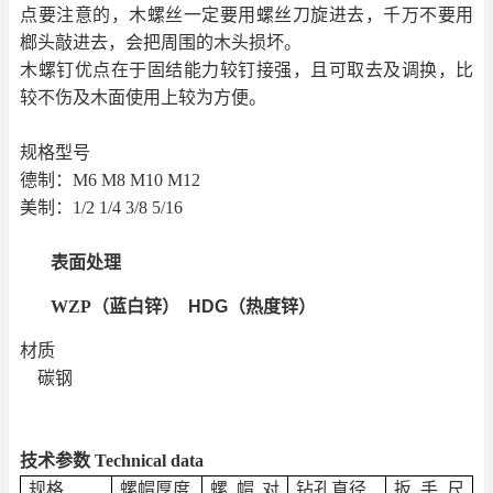
点要注意的，木螺丝一定要用螺丝刀旋进去，千万不要用
榔头敲进去，会把周围的木头损坏。
木螺钉优点在于固结能力较钉接强，且可取去及调换，比
较不伤及木面使用上较为方便。
规格型号
德制：
M6 M8 M10 M12
美制：
1/2 1/4 3/8 5/16
表面处理
WZP
（蓝白锌）
HDG
（热度锌）
材质
碳钢
技术参数
Technical data
规格
螺帽厚度
螺帽对
钻孔直径
扳手尺