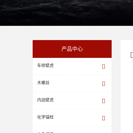
产品中心
车修壁虎
木螺丝
内迫壁虎
化学锚栓