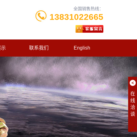
全国销售热线：
13831022665
展示
联系我们
English
<
在
线
洽
谈