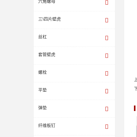
六角螺母
三\四片壁虎
丝杠
套管壁虎
螺栓
平垫
弹垫
纤维板钉