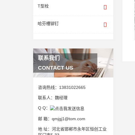
T型栓
哈芬槽铆钉
联系我们
CONTACT US
咨询热线：
13831022665
联系人：
魏经理
Q Q：
邮 箱：
qmjgj1@tom.com
地 址：
河北省邯郸市永年区恒创工业
区门市5-33