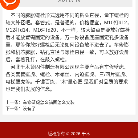
2021.07.15
不同的膨胀螺栓形式选用不同的钻头直径，量下螺栓的
较大外径吧。套管式，是普通的，价格便宜，M10打d12，
M12打d14，M16打d20，不一样，较大缺点是要放好螺栓
后才能放置需固定的设备，万一你设备底座固定孔多设备
重，那等你放好螺栓后无论如何设备放不进去了。车修膨
胀和机芯膨胀，钻孔直径与螺栓直径一致，可以放好设备
后，套着孔打，在敲入螺栓。
河北千木紧固件制造有限公司现主要产品有车修壁虎、
各类套管壁虎、螺栓、木螺丝、内迫壁虎、三/四片壁虎、
电梯壁虎等。千锤百炼，“木”量心匠 是我们对品质的要求
也是我们发展的信念。
上一条：
车修壁虎怎么锚固怎么安装
下一条：
没有了
版权所有 © 2026 千木